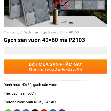
Trang chủ
/
Gạch men
/
gạch sân vườn
/
40x60
Gạch sân vườn 40×60 mã P2103
ĐẶT MUA SẢN PHẨM NÀY
Nhân viên sẽ gọi điện tư vấn cụ thể
Danh mục:
40x60
,
gạch sân vườn
Thẻ:
gạch sân vườn
Thương hiệu:
MAKALUS
,
TAKAO