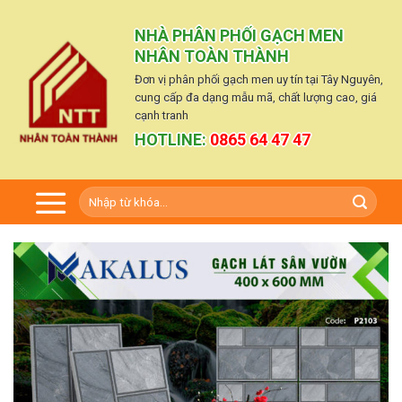
Skip
to
NHÀ PHÂN PHỐI GẠCH MEN
content
NHÂN TOÀN THÀNH
Đơn vị phân phối gạch men uy tín tại Tây Nguyên,
cung cấp đa dạng mẫu mã, chất lượng cao, giá
cạnh tranh
HOTLINE:
0865 64 47 47
Tìm
kiếm: