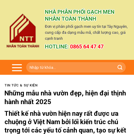
Skip
to
NHÀ PHÂN PHỐI GẠCH MEN
content
NHÂN TOÀN THÀNH
Đơn vị phân phối gạch men uy tín tại Tây Nguyên,
cung cấp đa dạng mẫu mã, chất lượng cao, giá
cạnh tranh
HOTLINE:
0865 64 47 47
Tìm
kiếm:
TIN TỨC & SỰ KIỆN
Những mẫu nhà vườn đẹp, hiện đại thịnh
hành nhất 2025
Thiết kế nhà vườn hiện nay rất được ưa
chuộng ở Việt Nam bởi lối kiến trúc chú
trọng tới các yếu tố cảnh quan, tạo sự kết