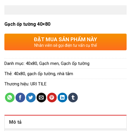
Gạch ốp tường 40×80
ĐẶT MUA SẢN PHẨM NÀY
Nhân viên sẽ gọi điện tư vấn cụ thể
Danh mục:
40x80
,
Gạch men
,
Gạch ốp tường
Thẻ:
40x80
,
gạch ốp tường
,
nhà tắm
Thương hiệu:
URI TILE
Mô tả