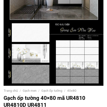
Trang chủ
/
Gạch men
/
Gạch ốp tường
/
40x80
Gạch ốp tường 40×80 mã UR4810
UR4810D UR4811