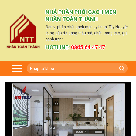
Skip
to
NHÀ PHÂN PHỐI GẠCH MEN
content
NHÂN TOÀN THÀNH
Đơn vị phân phối gạch men uy tín tại Tây Nguyên,
cung cấp đa dạng mẫu mã, chất lượng cao, giá
cạnh tranh
HOTLINE:
0865 64 47 47
Tìm
kiếm: