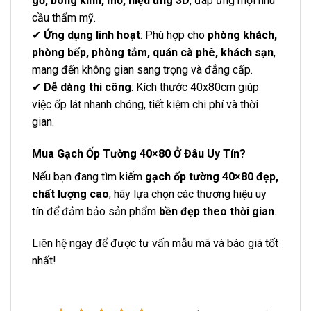
gỗ, bóng kính, mờ, hiệu ứng 3D
, đáp ứng mọi nhu
cầu thẩm mỹ.
✔
Ứng dụng linh hoạt
: Phù hợp cho
phòng khách,
phòng bếp, phòng tắm, quán cà phê, khách sạn
,
mang đến không gian sang trọng và đẳng cấp.
✔
Dễ dàng thi công
: Kích thước 40x80cm giúp
việc ốp lát nhanh chóng, tiết kiệm chi phí và thời
gian.
Mua Gạch Ốp Tường 40×80 Ở Đâu Uy Tín?
Nếu bạn đang tìm kiếm
gạch ốp tường 40×80 đẹp,
chất lượng cao
, hãy lựa chọn các thương hiệu uy
tín để đảm bảo sản phẩm
bền đẹp theo thời gian
.
Liên hệ ngay để được tư vấn mẫu mã và báo giá tốt
nhất!