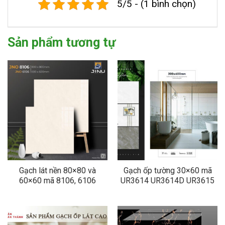
5/5 - (1 bình chọn)
Sản phẩm tương tự
Gạch lát nền 80×80 và
Gạch ốp tường 30×60 mã
60×60 mã 8106, 6106
UR3614 UR3614D UR3615