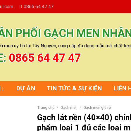
il.com
0865 64 47 47
ÂN PHỐI GẠCH MEN NHÂ
h men uy tín tại Tây Nguyên, cung cấp đa dạng mẫu mã, chất lượn
E:
0865 64 47 47
M
DỰ ÁN
TIN TỨC & SỰ KIỆN
LIÊN 
Trang chủ
/
Gạch men
/
Gạch men giá rẻ
Gạch lát nền (40×40) chín
phẩm loại 1 đủ các loại 