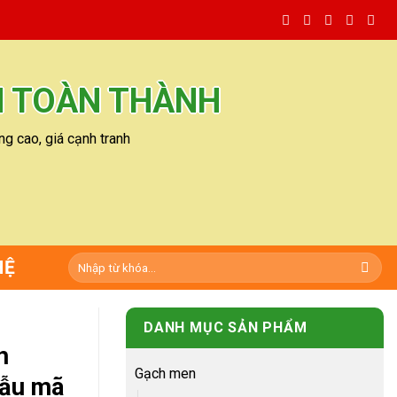
N TOÀN THÀNH
g cao, giá cạnh tranh
Tìm
HỆ
kiếm:
DANH MỤC SẢN PHẨM
h
Gạch men
mẫu mã