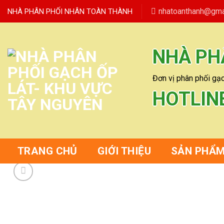
Skip
nhatoanthanh@gma
NHÀ PHÂN PHỐI NHÂN TOÀN THÀNH
to
content
NHÀ PH
Đơn vị phân phối gạc
HOTLIN
TRANG CHỦ
GIỚI THIỆU
SẢN PHẨ