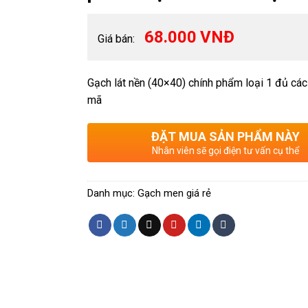
68.000
VNĐ
Giá bán:
Gạch lát nền (40×40) chính phẩm loại 1 đủ các
mã
ĐẶT MUA SẢN PHẨM NÀY
Nhân viên sẽ gọi điện tư vấn cụ thể
Danh mục:
Gạch men giá rẻ