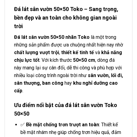
Đá lát sân vườn 50×50 Toko – Sang trọng,
bền đẹp và an toàn cho không gian ngoài
trời
Đá lát sân vườn 50×50 nhãn Toko
là một trong
những sản phẩm được ưa chuộng nhất hiện nay nhờ
chất lượng vượt trội
,
thiết kế tinh tế
và
khả năng
chịu lực tốt
. Với kích thước
50×50 cm
, dòng đá
này mang lại sự cân đối, dễ thi công và phù hợp với
nhiều loại công trình ngoài trời như
sân vườn, lối đi,
sân thượng, ban công
hay
khu nghỉ dưỡng cao
cấp
.
Ưu điểm nổi bật của đá lát sân vườn Toko
50×50
✅
Bề mặt chống trơn trượt an toàn
: Thiết kế
bề mặt nhám nhẹ giúp chống trơn hiệu quả, đảm