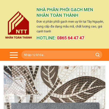
Skip
to
NHÀ PHÂN PHỐI GẠCH MEN
content
NHÂN TOÀN THÀNH
Đơn vị phân phối gạch men uy tín tại Tây Nguyên,
cung cấp đa dạng mẫu mã, chất lượng cao, giá
cạnh tranh
HOTLINE:
0865 64 47 47
Tìm
kiếm: