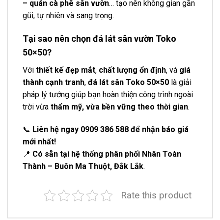
– quán cà phê sân vườn
… tạo nên không gian gần
gũi, tự nhiên và sang trọng.
Tại sao nên chọn đá lát sân vườn Toko
50×50?
Với
thiết kế đẹp mắt
,
chất lượng ổn định
, và
giá
thành cạnh tranh
,
đá lát sân Toko 50×50
là giải
pháp lý tưởng giúp bạn hoàn thiện công trình ngoài
trời vừa
thẩm mỹ, vừa bền vững theo thời gian
.
📞
Liên hệ ngay 0909 386 588 để nhận báo giá
mới nhất!
📍
Có sẵn tại hệ thống phân phối Nhân Toàn
Thành – Buôn Ma Thuột, Đắk Lắk
.
Rate this product